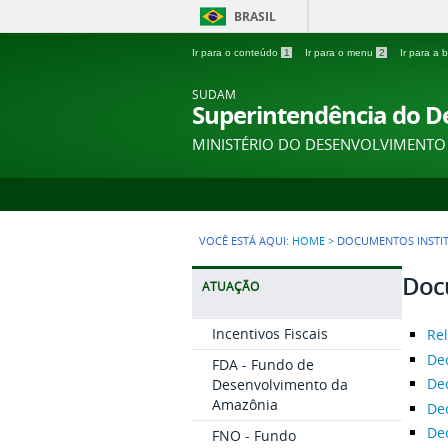
BRASIL
Ir para o conteúdo
1
Ir para o menu
2
Ir para a
SUDAM
Superintendência do 
MINISTÉRIO DO DESENVOLVIMENTO
VOCÊ ESTÁ AQUI:
HOME
>
DOCUMENTOS INSTIT
Docu
ATUAÇÃO
Incentivos Fiscais
Rel
Dec
FDA - Fundo de
Dec
Desenvolvimento da
Amazônia
Dec
Dec
FNO - Fundo