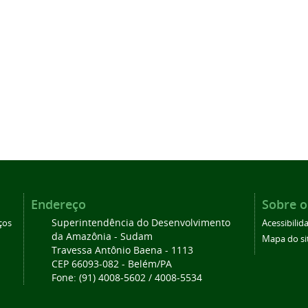
Endereço
Sobre o
Superintendência do Desenvolvimento
ços
Acessibilid
da Amazônia - Sudam
Mapa do si
Travessa Antônio Baena - 1113
CEP 66093-082 - Belém/PA
Fone: (91) 4008-5602 / 4008-5534