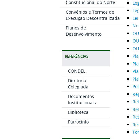
Constitucional do Norte
Le
Leg
Convênios e Termos de
Le
Execução Descentralizada
No
Planos de
OUV
Desenvolvimento
OUV
OUV
Pla
REFERÊNCIAS
Pla
CONDEL
Pl
Pl
Diretoria
Po
Colegiada
Re
Documentos
Re
Institucionais
Rel
Biblioteca
Re
Patrocínio
Res
To