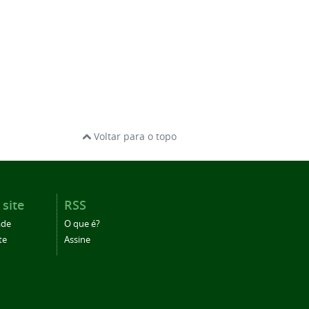
Voltar para o topo
 site
RSS
ade
O que é?
te
Assine