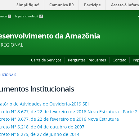
Simplifique!
Comunica BR
Participe
Acesso à infor
 busca
3
Ir para o rodapé
4
Desenvolvimento da Amazônia
 REGIONAL
Carta de Serviços
Perguntas Frequentes
Contato
Imp
UCIONAIS
mentos Institucionais
atório de Atividades de Ouvidoria-2019 SEI
reto N° 8.677, de 22 de fevereiro de 2016 Nova Estrutura - Parte 2
reto N° 8.677, de 22 de fevereiro de 2016 Nova Estrutura
reto N° 6.218, de 04 de outubro de 2007
reto Nº 8.275, de 27 de junho de 2014