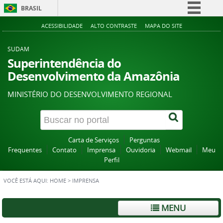
BRASIL
Simplifique!
ACESSIBILIDADE
ALTO CONTRASTE
MAPA DO SITE
Comunica BR
SUDAM
Participe
Superintendência do
Desenvolvimento da Amazônia
Acesso à informação
Legislação
MINISTÉRIO DO DESENVOLVIMENTO REGIONAL
Canais
Carta de Serviços
Perguntas
Frequentes
Contato
Imprensa
Ouvidoria
Webmail
Meu
Perfil
VOCÊ ESTÁ AQUI:
HOME
>
IMPRENSA
MENU