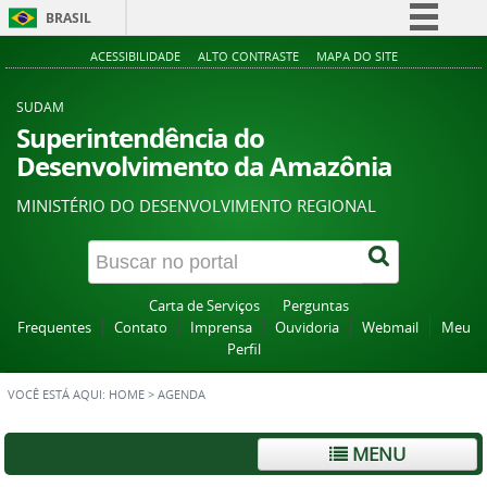
BRASIL
Simplifique!
ACESSIBILIDADE
ALTO CONTRASTE
MAPA DO SITE
Comunica BR
SUDAM
Participe
Superintendência do
Desenvolvimento da Amazônia
Acesso à informação
Legislação
MINISTÉRIO DO DESENVOLVIMENTO REGIONAL
Canais
Carta de Serviços
Perguntas
Frequentes
Contato
Imprensa
Ouvidoria
Webmail
Meu
Perfil
VOCÊ ESTÁ AQUI:
HOME
>
AGENDA
MENU