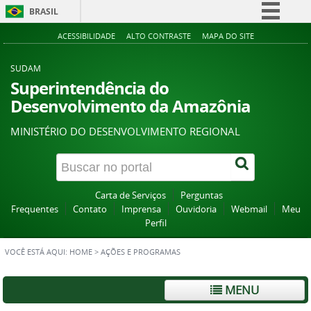
BRASIL
Simplifique!
ACESSIBILIDADE
ALTO CONTRASTE
MAPA DO SITE
Comunica BR
SUDAM
Participe
Superintendência do
Desenvolvimento da Amazônia
Acesso à informação
Legislação
MINISTÉRIO DO DESENVOLVIMENTO REGIONAL
Canais
Carta de Serviços
Perguntas
Frequentes
Contato
Imprensa
Ouvidoria
Webmail
Meu
Perfil
VOCÊ ESTÁ AQUI:
HOME
>
AÇÕES E PROGRAMAS
MENU