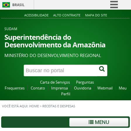
BRASIL
Simplifique!
ACESSIBILIDADE
ALTO CONTRASTE
MAPA DO SITE
Comunica BR
SUDAM
Participe
Superintendência do
Desenvolvimento da Amazônia
Acesso à informação
Legislação
MINISTÉRIO DO DESENVOLVIMENTO REGIONAL
Canais
Carta de Serviços
Perguntas
Frequentes
Contato
Imprensa
Ouvidoria
Webmail
Meu
Perfil
VOCÊ ESTÁ AQUI:
HOME
>
RECEITAS E DESPESAS
MENU