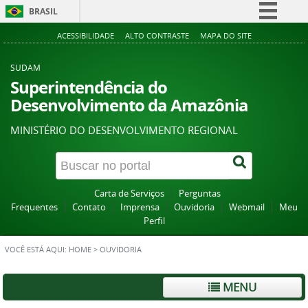
BRASIL
Simplifique!
ACESSIBILIDADE
ALTO CONTRASTE
MAPA DO SITE
Comunica BR
SUDAM
Participe
Superintendência do
Desenvolvimento da Amazônia
Acesso à informação
Legislação
MINISTÉRIO DO DESENVOLVIMENTO REGIONAL
Canais
Carta de Serviços
Perguntas
Frequentes
Contato
Imprensa
Ouvidoria
Webmail
Meu
Perfil
VOCÊ ESTÁ AQUI:
HOME
>
OUVIDORIA
MENU