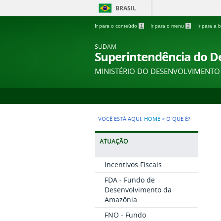
BRASIL
Ir para o conteúdo
1
Ir para o menu
2
Ir para a
SUDAM
Superintendência do 
MINISTÉRIO DO DESENVOLVIMENTO
VOCÊ ESTÁ AQUI:
HOME
>
O QUE É?
ATUAÇÃO
Incentivos Fiscais
FDA - Fundo de
Desenvolvimento da
Amazônia
FNO - Fundo