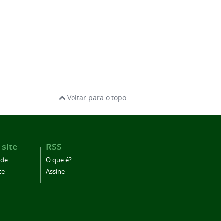
Voltar para o topo
 site
RSS
ade
O que é?
te
Assine