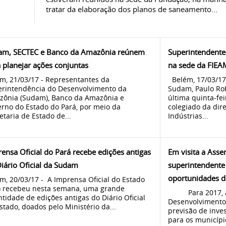
tratar da elaboração dos planos de saneamento...
am, SECTEC e Banco da Amazônia reúnem
Superintendente
 planejar ações conjuntas
na sede da FIEA
m, 21/03/17 - Representantes da
Belém, 17/03/17
rintendência do Desenvolvimento da
Sudam, Paulo Rob
ônia (Sudam), Banco da Amazônia e
última quinta-fei
rno do Estado do Pará, por meio da
colegiado da dir
etaria de Estado de...
Indústrias...
ensa Oficial do Pará recebe edições antigas
Em visita a Asse
iário Oficial da Sudam
superintendente
oportunidades d
m, 20/03/17 - A Imprensa Oficial do Estado
) recebeu nesta semana, uma grande
Para 2017, a 
tidade de edições antigas do Diário Oficial
Desenvolvimento
stado, doados pelo Ministério da...
previsão de inve
para os municípi