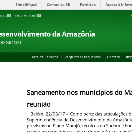
Simplifique!
Comunica BR
Participe
Acesso à infor
 busca
3
Ir para o rodapé
4
Desenvolvimento da Amazônia
 REGIONAL
Carta de Serviços
Perguntas Frequentes
Contato
Imp
Saneamento nos municípios do Mar
reunião
Belém, 22/03/17 - Como parte das articulações do
Superintendência do Desenvolvimento da Amazônia (
previstas no Plano Marajó, técnicos da Sudam e Fu
estiveram reunidos na sede da Fundação, na manhã 