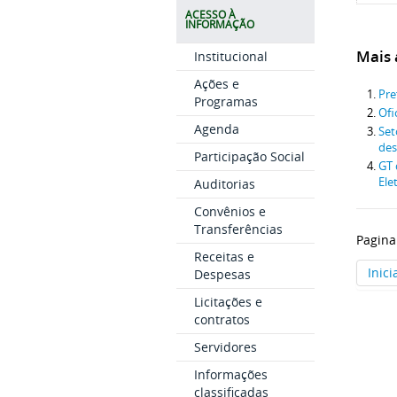
ACESSO À
INFORMAÇÃO
Mais a
Institucional
Ações e
Pre
Programas
Ofi
Agenda
Set
des
Participação Social
GT 
Ele
Auditorias
Convênios e
Transferências
Pagina
Receitas e
Inici
Despesas
Licitações e
contratos
Servidores
Informações
classificadas