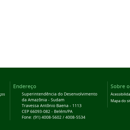
Endereço
Sobre o
Superintendência do Desenvolvimento
ços
Acessibilid
da Amazônia - Sudam
Mapa do si
Travessa Antônio Baena - 1113
CEP 66093-082 - Belém/PA
Fone: (91) 4008-5602 / 4008-5534