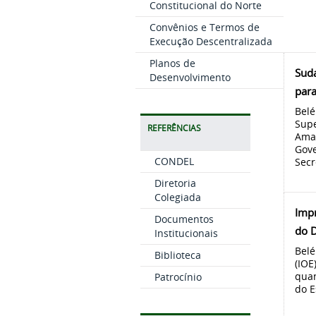
Constitucional do Norte
Convênios e Termos de
Execução Descentralizada
Planos de
Sud
Desenvolvimento
para
Belé
Supe
REFERÊNCIAS
Amaz
Gove
CONDEL
Secr
Diretoria
Colegiada
Impr
Documentos
do D
Institucionais
Belé
Biblioteca
(IOE
quan
Patrocínio
do E