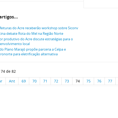
rtigos...
feituras do Acre receberão workshop sobre Siconv
cina debate Rota do Mel na Região Norte
or produtivo do Acre discute estratégias para o
envolvimento local
do Plano Marajó propõe parceria a Celpa e
tronorte para eletrificação alternativa
 74 de 82
ar
Ant
69
70
71
72
73
74
75
76
77