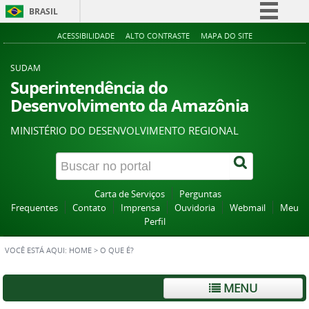
BRASIL
Simplifique!
ACESSIBILIDADE
ALTO CONTRASTE
MAPA DO SITE
Comunica BR
SUDAM
Participe
Superintendência do
Desenvolvimento da Amazônia
Acesso à informação
Legislação
MINISTÉRIO DO DESENVOLVIMENTO REGIONAL
Canais
Carta de Serviços
Perguntas
Frequentes
Contato
Imprensa
Ouvidoria
Webmail
Meu
Perfil
VOCÊ ESTÁ AQUI:
HOME
>
O QUE É?
MENU