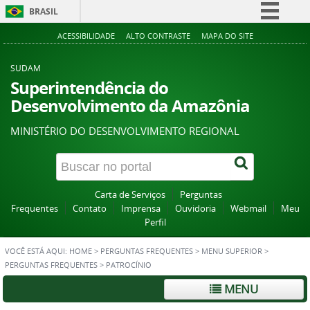
BRASIL
Simplifique!
ACESSIBILIDADE
ALTO CONTRASTE
MAPA DO SITE
Comunica BR
SUDAM
Participe
Superintendência do
Desenvolvimento da Amazônia
Acesso à informação
Legislação
MINISTÉRIO DO DESENVOLVIMENTO REGIONAL
Canais
Carta de Serviços
Perguntas
Frequentes
Contato
Imprensa
Ouvidoria
Webmail
Meu
Perfil
VOCÊ ESTÁ AQUI:
HOME
>
PERGUNTAS FREQUENTES
>
MENU SUPERIOR
>
PERGUNTAS FREQUENTES
>
PATROCÍNIO
MENU