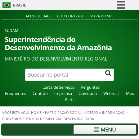
BRASIL
Simplifique!
ACESSIBILIDADE
ALTO CONTRASTE
MAPA DO SITE
Comunica BR
SUDAM
Participe
Superintendência do
Desenvolvimento da Amazônia
Acesso à informação
Legislação
MINISTÉRIO DO DESENVOLVIMENTO REGIONAL
Canais
Carta de Serviços
Perguntas
Frequentes
Contato
Imprensa
Ouvidoria
Webmail
Meu
Perfil
VOCÊ ESTÁ AQUI:
HOME
>
PARTICIPAÇÃO SOCIAL
>
ACESSO A INFORMAÇÃO
>
CONVÊNIOS E TERMOS DE EXECUÇÃO DESCENTRALIZADA
MENU