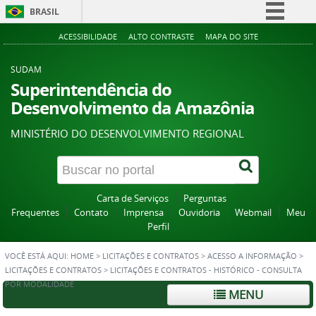
BRASIL
Simplifique!
ACESSIBILIDADE
ALTO CONTRASTE
MAPA DO SITE
Comunica BR
SUDAM
Participe
Superintendência do
Desenvolvimento da Amazônia
Acesso à informação
Legislação
MINISTÉRIO DO DESENVOLVIMENTO REGIONAL
Canais
Carta de Serviços
Perguntas
Frequentes
Contato
Imprensa
Ouvidoria
Webmail
Meu
Perfil
VOCÊ ESTÁ AQUI:
HOME
>
LICITAÇÕES E CONTRATOS
>
ACESSO A INFORMAÇÃO
>
LICITAÇÕES E CONTRATOS
>
LICITAÇÕES E CONTRATOS - HISTÓRICO - CONSULTA
POR MODALIDADE
MENU