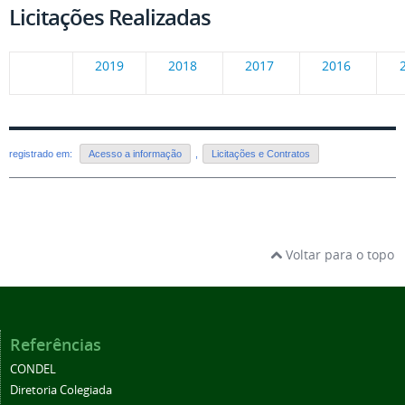
Licitações Realizadas
2019
2018
2017
2016
registrado em:
Acesso a informação
,
Licitações e Contratos
Voltar para o topo
Referências
CONDEL
Diretoria Colegiada