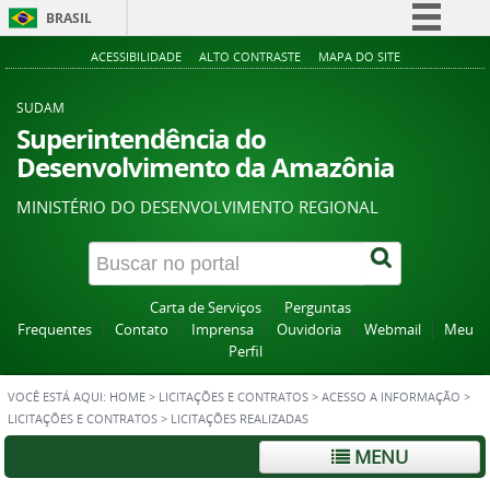
BRASIL
Simplifique!
ACESSIBILIDADE
ALTO CONTRASTE
MAPA DO SITE
Comunica BR
SUDAM
Participe
Superintendência do
Desenvolvimento da Amazônia
Acesso à informação
Legislação
MINISTÉRIO DO DESENVOLVIMENTO REGIONAL
Canais
Carta de Serviços
Perguntas
Frequentes
Contato
Imprensa
Ouvidoria
Webmail
Meu
Perfil
VOCÊ ESTÁ AQUI:
HOME
>
LICITAÇÕES E CONTRATOS
>
ACESSO A INFORMAÇÃO
>
LICITAÇÕES E CONTRATOS
>
LICITAÇÕES REALIZADAS
MENU