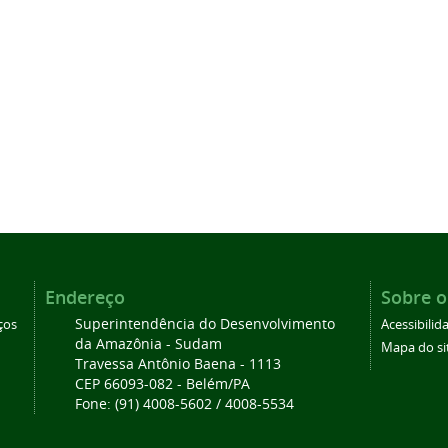
Endereço
Sobre o
Superintendência do Desenvolvimento
ços
Acessibilid
da Amazônia - Sudam
Mapa do si
Travessa Antônio Baena - 1113
CEP 66093-082 - Belém/PA
Fone: (91) 4008-5602 / 4008-5534