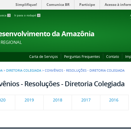
Simplifique!
Comunica BR
Participe
Acesso à infor
 busca
3
Ir para o rodapé
4
Desenvolvimento da Amazônia
 REGIONAL
Carta de Serviços
Perguntas Frequentes
Contato
Imp
DA
>
DIRETORIA COLEGIADA
>
CONVÊNIOS - RESOLUÇÕES - DIRETORIA COLEGIADA
ênios - Resoluções - Diretoria Colegiada
020
2019
2018
2017
2016