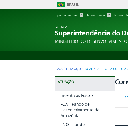
BRASIL
Ir para o conteúdo
1
Ir para o menu
2
Ir para a
SUDAM
Superintendência do 
MINISTÉRIO DO DESENVOLVIMENTO
VOCÊ ESTÁ AQUI:
HOME
>
DIRETORIA COLEGIA
Conv
ATUAÇÃO
Incentivos Fiscais
2
FDA - Fundo de
Desenvolvimento da
Amazônia
FNO - Fundo