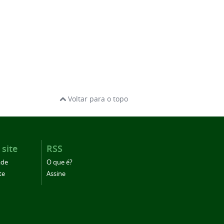
Voltar para o topo
 site
RSS
ade
O que é?
te
Assine