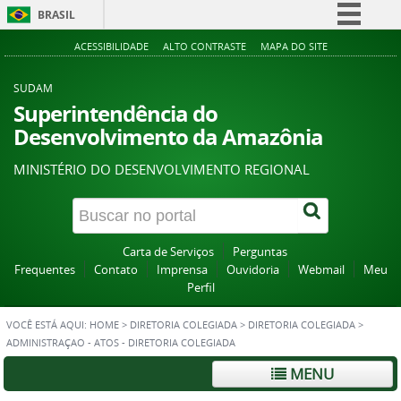
BRASIL
Simplifique!
ACESSIBILIDADE
ALTO CONTRASTE
MAPA DO SITE
Comunica BR
SUDAM
Participe
Superintendência do
Desenvolvimento da Amazônia
Acesso à informação
Legislação
MINISTÉRIO DO DESENVOLVIMENTO REGIONAL
Canais
Carta de Serviços
Perguntas
Frequentes
Contato
Imprensa
Ouvidoria
Webmail
Meu
Perfil
VOCÊ ESTÁ AQUI:
HOME
>
DIRETORIA COLEGIADA
>
DIRETORIA COLEGIADA
>
ADMINISTRAÇAO - ATOS - DIRETORIA COLEGIADA
MENU